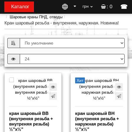
☎
Каталог
грн
: 0
Шаровые краны ПНД, отводы
Кран шаровый резьба - внутренняя, наружная. Новинка!
Хит
кран шаровый ВВ
кран шаровый ВН
(внутреняя резьба +
(внутреняя резьба +
внутреняя резьба)
наружная резьба)
½"х½"
½"х½"