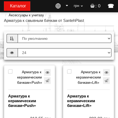
☎
Каталог
грн
: 0
Аксессуары к унитазу
Арматура к смывным бачкам от SantehPlast
Арматура к
Арматура к
керамическим
керамическим
бачкам«Push»
бачкам«Lift»