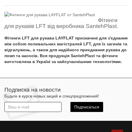
Фітинги
для рукавів LFT від виробника SantehPlast.
Фітинги LFT для рукава LAYFLAT призначені для з'єднання
між собою поливальних магістралей LFT, для їх загинів та
відгалужень, а також для надійного приєднання рукава до
помп та насосів. Вся продукція SantehPlast та фітинги
виготовлена ​​в Україні за найсучаснішими технологіями.
Подписка на новости
Будьте в курсе новых акций и спецпредложений!
Подписаться