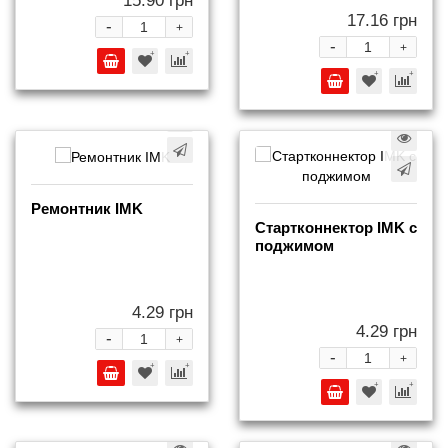
15.90 грн
17.16 грн
-
+
-
+
Ремонтник IMK
Стартконнектор IMK с
поджимом
4.29 грн
4.29 грн
-
+
-
+