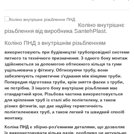
Коліно внутрішнє
різьблення від виробника SantehPlast.
Коліно ПНД з внутрішнім різьбленням
використовують при будівництві трубопровідної системи
питного та технічного призначення. З одного боку монтаж
здійснюється за допомогою обтискного кільця та гуми
ущільнювача у фітингу. Обтискуючи трубу, вони
забезпечують герметичне з'єднання між кінцями труби.
Попередня підготовка труби, крім зняття фаски з труби,
не потрібна. З іншого боку внутрішнє різьблення має
стандартний крок. Різьбова частина використовується
для кріплення труб із сталі або поліетилену, а також
різних фітингів, що дає надійну герметичність
поліетиленових труб, а також легкий та швидкий спосіб
монтажу.
Коліна ПНД є збірно-роз'ємними деталями, що дозволяє
їх використовувати кілька разів, особливо це актуально