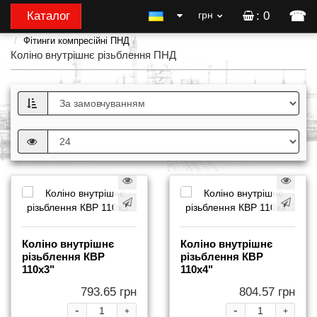
☎
Каталог
грн
: 0
Фітинги компресійні ПНД
Коліно внутрішнє різьблення ПНД
Коліно внутрішнє
Коліно внутрішнє
різьблення КВР
різьблення КВР
110x3"
110x4"
793.65 грн
804.57 грн
-
-
+
+