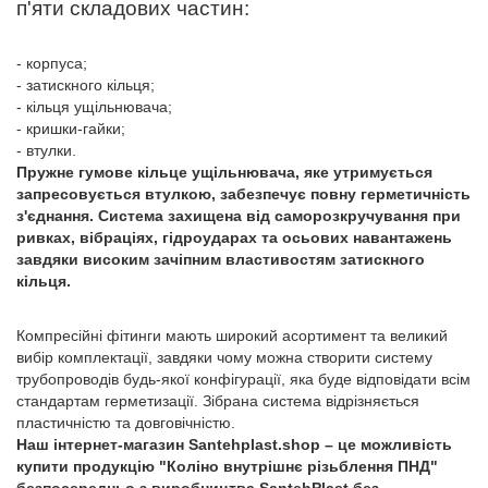
п'яти складових частин:
- корпуса;
- затискного кільця;
- кільця ущільнювача;
- кришки-гайки;
- втулки.
Пружне гумове кільце ущільнювача, яке утримується
запресовується втулкою, забезпечує повну герметичність
з'єднання. Система захищена від саморозкручування при
ривках, вібраціях, гідроударах та осьових навантажень
завдяки високим зачіпним властивостям затискного
кільця.
Компресійні фітинги мають широкий асортимент та великий
вибір комплектації, завдяки чому можна створити систему
трубопроводів будь-якої конфігурації, яка буде відповідати всім
стандартам герметизації. Зібрана система відрізняється
пластичністю та довговічністю.
Наш інтернет-магазин Santehplast.shop – це можливість
купити продукцію "Коліно внутрішнє різьблення ПНД"