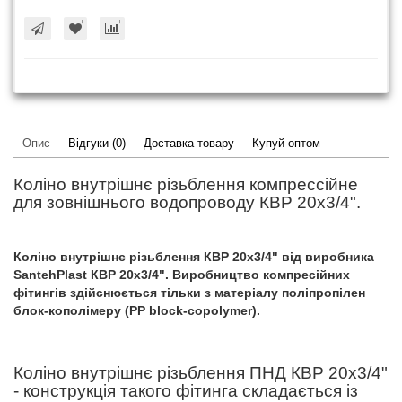
Опис
Відгуки (0)
Доставка товару
Купуй оптом
Коліно внутрішнє різьблення компрессійне
для зовнішнього водопроводу КВР 20x3/4".
Коліно внутрішнє різьблення КВР 20x3/4" від виробника
SantehPlast КВР 20x3/4". Виробництво компресійних
фітингів здійснюється тільки з матеріалу поліпропілен
блок-кополімеру (PP block-copolymer).
Коліно внутрішнє різьблення ПНД КВР 20x3/4"
- конструкція такого фітинга складається із