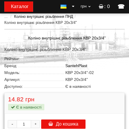
☎
Каталог
грн
: 0
...
Коліно внутрішнє різьблення ПНД
Коліно внутрішнє різьблення КВР 20x3/4"
Коліно внутрішнє різьблення КВР 20x3/4"
Рейтинг:
Бренд:
SantehPlast
Модель:
КВР 20x3/4"-02
Артикул:
КВР 20x3/4"
Доступно:
Є в наявності
14.82 грн
Є в наявності
-
До кошика
+