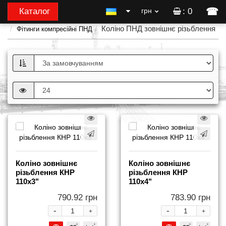
☎
Каталог
грн
: 0
Коліно ПНД зовнішнє різьблення
Фітинги компресійні ПНД
Коліно зовнішнє
Коліно зовнішнє
різьблення КНР
різьблення КНР
110x3"
110x4"
790.92 грн
783.90 грн
-
-
+
+