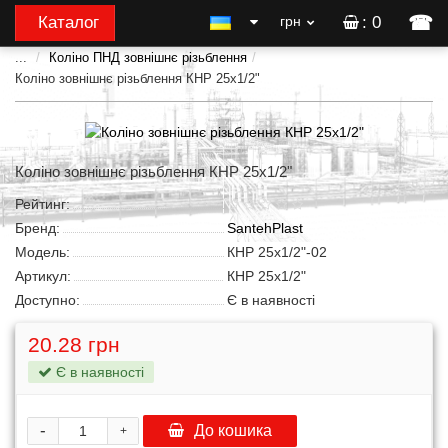
☎
Каталог
грн
: 0
...
Коліно ПНД зовнішнє різьблення
Коліно зовнішнє різьблення КНР 25x1/2"
Коліно зовнішнє різьблення КНР 25x1/2"
Рейтинг:
Бренд:
SantehPlast
Модель:
КНР 25x1/2"-02
Артикул:
КНР 25x1/2"
Доступно:
Є в наявності
20.28 грн
Є в наявності
-
До кошика
+