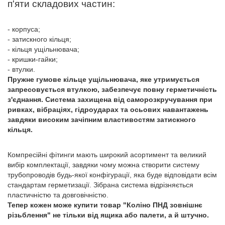
п'яти складових частин:
- корпуса;
- затискного кільця;
- кільця ущільнювача;
- кришки-гайки;
- втулки.
Пружне гумове кільце ущільнювача, яке утримується
запресовується втулкою, забезпечує повну герметичність
з'єднання. Система захищена від саморозкручування при
ривках, вібраціях, гідроударах та осьових навантажень
завдяки високим зачіпним властивостям затискного
кільця.
Компресійні фітинги мають широкий асортимент та великий
вибір комплектації, завдяки чому можна створити систему
трубопроводів будь-якої конфігурації, яка буде відповідати всім
стандартам герметизації. Зібрана система відрізняється
пластичністю та довговічністю.
Тепер кожен може купити товар "Коліно ПНД зовнішнє
різьблення" не тільки від ящика або палети, а й штучно.