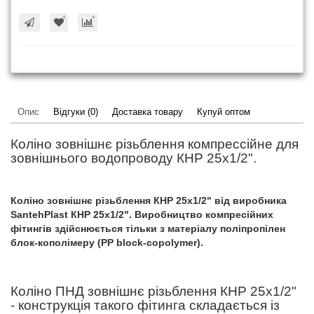
Опис
Відгуки (0)
Доставка товару
Купуй оптом
Коліно зовнішнє різьблення компрессійне для
зовнішнього водопроводу КНР 25x1/2".
Коліно зовнішнє різьблення КНР 25x1/2" від виробника
SantehPlast КНР 25x1/2". Виробництво компресійних
фітингів здійснюється тільки з матеріалу поліпропілен
блок-кополімеру (PP block-copolymer).
Коліно ПНД зовнішнє різьблення КНР 25x1/2"
- конструкція такого фітинга складається із