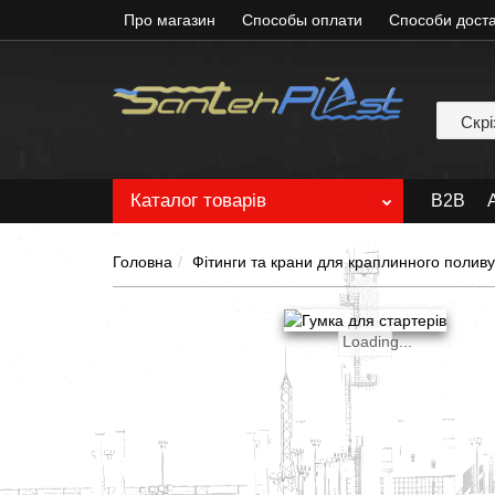
Про магазин
Способы оплати
Способи дост
Скрі
Каталог
товарів
B2B
А
Головна
Фітинги та крани для краплинного поливу
Loading...
Loading...