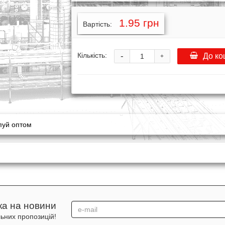
1.95 грн
Вартість:
-
Кількість:
До ко
+
пуй оптом
ка на новини
льних пропозицій!