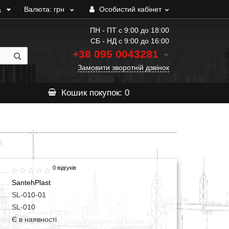
Валюта:
грн
Особистий кабінет
а
ПН - ПТ с 9:00 до 18:00
СБ - НД с 9:00 до 16:00
+38 095
0043281
Замовити зворотній дзвінок
Кошик
покупок
: 0
0 відгуків
SantehPlast
SL-010-01
SL-010
Є в наявності