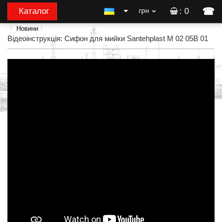
☎
Каталог
грн
: 0
Новини
Відеоінструкція: Сифон для мийки Santehplast M 02 05B 01