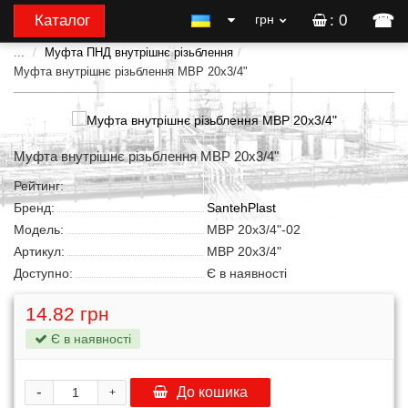
☎
Каталог
грн
: 0
...
Муфта ПНД внутрішнє різьблення
Муфта внутрішнє різьблення МВР 20x3/4"
Муфта внутрішнє різьблення МВР 20x3/4"
Рейтинг:
Бренд:
SantehPlast
Модель:
МВР 20x3/4"-02
Артикул:
МВР 20x3/4"
Доступно:
Є в наявності
14.82 грн
Є в наявності
-
До кошика
+