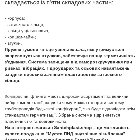
складається із п'яти складових частин:
- корпуса;
- затискного кільця;
- кільця ущільнювача;
- кришки-гайки;
- втулки.
Пружне гумове кільце ущільнювача, яке утримується
запресовується втулкою, забезпечує повну герметичність
з'єднання. Система захищена від саморозкручування при
ривках, вібраціях, гідроударах та осьових навантажень
завдяки високим зачіпним властивостям затискного
кільця.
Компресійні фітинги мають широкий асортимент та великий
вибір комплектації, завдяки чому можна створити систему
трубопроводів будь-якої конфігурації, яка буде відповідати всім
стандартам герметизації. Зібрана система відрізняється
пластичністю та довговічністю.
Наш інтернет-магазин Santehplast.shop – це можливість
купити продукцію "Муфта ПНД внутрішнє різьблення"