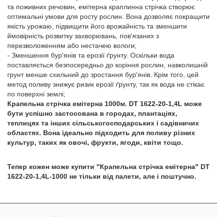
та поживних речовин, емітерна краплинна стрічка створює
оптимальні умови для росту рослин. Вона дозволяє покращити
якість урожаю, підвищити його врожайність та зменшити
ймовірність розвитку захворювань, пов'язаних з
перезволоженням або нестачею вологи;
- Зменшення бур'янів та ерозії ґрунту. Оскільки вода
поставляється безпосередньо до коріння рослин, навколишній
грунт менше схильний до зростання бур'янів. Крім того, цей
метод поливу знижує ризик ерозії ґрунту, так як вода не стікає
по поверхні землі;
Крапельна стрічка емітерна 1000м. DT 1622-20-1,4L може
бути успішно застосована в городах, плантаціях,
теплицях та інших сільськогосподарських і садівничих
областях. Вона ідеально підходить для поливу різних
культур, таких як овочі, фрукти, ягоди, квіти тощо.
Тепер кожен може купити "Крапельна стрічка емітерна" DT
1622-20-1,4L-1000 не тільки від палети, але і поштучно.