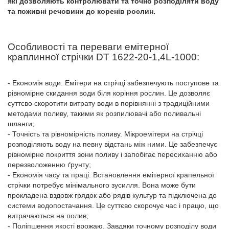
які дозволяють контролювати та точно розподіляти воду
та поживні речовини до коренів рослин.
Особливості та переваги емітерної
краплинної стрічки DT 1622-20-1,4L-1000:
- Економія води. Емітери на стрічці забезпечують поступове та
рівномірне скидання води біля коріння рослин. Це дозволяє
суттєво скоротити витрату води в порівнянні з традиційними
методами поливу, такими як розпилювачі або поливальні
шланги;
- Точність та рівномірність поливу. Мікроемітери на стрічці
розподіляють воду на певну відстань між ними. Це забезпечує
рівномірне покриття зони поливу і запобігає пересиханню або
перезволоженню ґрунту;
- Економія часу та праці. Встановлення емітерної крапельної
стрічки потребує мінімального зусилля. Вона може бути
прокладена вздовж грядок або рядів культур та підключена до
системи водопостачання. Це суттєво скорочує час і працю, що
витрачаються на полив;
- Поліпшення якості врожаю. Завдяки точному розподілу води