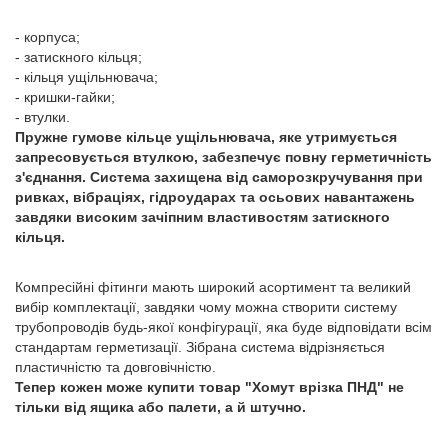
- корпуса;
- затискного кільця;
- кільця ущільнювача;
- кришки-гайки;
- втулки.
Пружне гумове кільце ущільнювача, яке утримується
запресовується втулкою, забезпечує повну герметичність
з'єднання. Система захищена від саморозкручування при
ривках, вібраціях, гідроударах та осьових навантажень
завдяки високим зачіпним властивостям затискного
кільця.
Компресійні фітинги мають широкий асортимент та великий
вибір комплектації, завдяки чому можна створити систему
трубопроводів будь-якої конфігурації, яка буде відповідати всім
стандартам герметизації. Зібрана система відрізняється
пластичністю та довговічністю.
Тепер кожен може купити товар "Хомут врізка ПНД" не
тільки від ящика або палети, а й штучно.