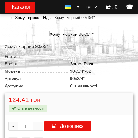
☎
Каталог
грн
: 0
...
Хомут врізка ПНД
Хомут чорний 90x3/4"
Хомут чорний 90x3/4"
Рейтинг:
Бренд:
SantehPlast
Модель:
90x3/4"-02
Артикул:
90x3/4"
Доступно:
Є в наявності
124.41 грн
Є в наявності
-
До кошика
+